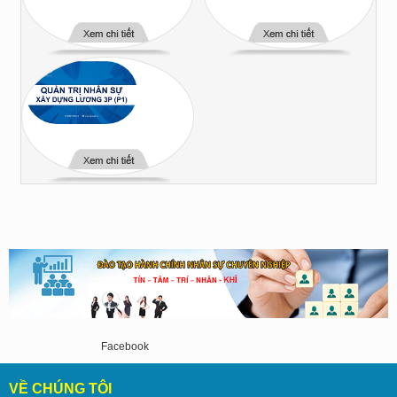
Hướng dẫn xây dựng
Hướng dẫn xây dựng
lương đánh giá hiệu quả
Lương Năng lực - Lương
công vi...
P2
1.369
lượt xem
1.282
lượt xem
Hướng dẫn xây dựng
Lương Giá trị Công việc -
Lương...
1.445
lượt xem
Facebook
VỀ CHÚNG TÔI