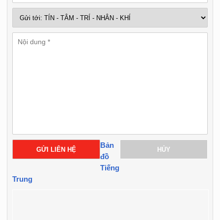
Bản
GỬI LIÊN HỆ
HỦY
đồ
Tiếng
Trung