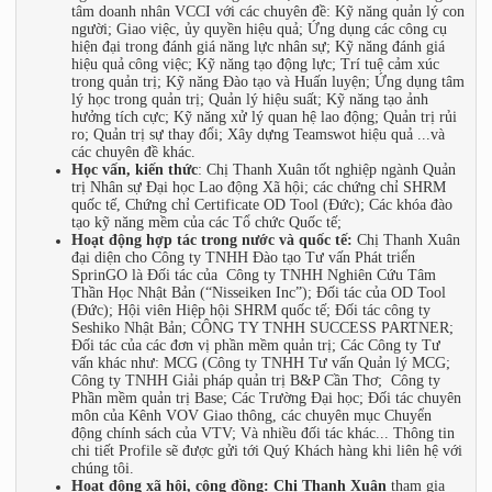
tâm doanh nhân VCCI với các chuyên đề: Kỹ năng quản lý con
người; Giao việc, ủy quyền hiệu quả; Ứng dụng các công cụ
hiện đại trong đánh giá năng lực nhân sự; Kỹ năng đánh giá
hiệu quả công việc; Kỹ năng tạo động lực; Trí tuệ cảm xúc
trong quản trị; Kỹ năng Đào tạo và Huấn luyện; Ứng dụng tâm
lý học trong quản trị; Quản lý hiệu suất; Kỹ năng tạo ảnh
hưởng tích cực; Kỹ năng xử lý quan hệ lao động; Quản trị rủi
ro; Quản trị sự thay đổi; Xây dựng Teamswot hiệu quả ...và
các chuyên đề khác.
Học vấn, kiến thức
: Chị Thanh Xuân tốt nghiệp ngành Quản
trị Nhân sự Đại học Lao động Xã hội; các chứng chỉ SHRM
quốc tế, Chứng chỉ Certificate OD Tool (Đức); Các khóa đào
tạo kỹ năng mềm của các Tổ chức Quốc tế;
Hoạt động hợp tác trong nước và quốc tế:
Chị Thanh Xuân
đại diện cho Công ty TNHH Đào tạo Tư vấn Phát triển
SprinGO là Đối tác của Công ty TNHH Nghiên Cứu Tâm
Thần Học Nhật Bản (“Nisseiken Inc”); Đối tác của OD Tool
(Đức); Hội viên Hiệp hội SHRM quốc tế; Đối tác công ty
Seshiko Nhật Bản; CÔNG TY TNHH SUCCESS PARTNER;
Đối tác của các đơn vị phần mềm quản trị; Các Công ty Tư
vấn khác như: MCG (Công ty TNHH Tư vấn Quản lý MCG;
Công ty TNHH Giải pháp quản trị B&P Cần Thơ; Công ty
Phần mềm quản trị Base; Các Trường Đại học; Đối tác chuyên
môn của Kênh VOV Giao thông, các chuyên mục Chuyển
động chính sách của VTV; Và nhiều đối tác khác... Thông tin
chi tiết Profile sẽ được gửi tới Quý Khách hàng khi liên hệ với
chúng tôi.
Hoạt động xã hội, cộng đồng:
Chị Thanh Xuân
tham gia