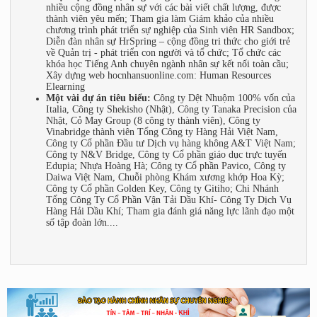
nhiều cộng đồng nhân sự với các bài viết chất lượng, được
thành viên yêu mến; Tham gia làm Giám khảo của nhiều
chương trình phát triển sự nghiệp của Sinh viên HR Sandbox;
Diễn đàn nhân sự HrSpring – cộng đồng tri thức cho giới trẻ
về Quản trị - phát triển con người và tổ chức; Tổ chức các
khóa học Tiếng Anh chuyên ngành nhân sự kết nối toàn cầu;
Xây dựng web hocnhansuonline.com: Human Resources
Elearning
Một vài dự án tiêu biểu:
Công ty Dệt Nhuộm 100% vốn của
Italia, Công ty Shekisho (Nhật), Công ty Tanaka Precision của
Nhật, Cỏ May Group (8 công ty thành viên), Công ty
Vinabridge thành viên Tổng Công ty Hàng Hải Việt Nam,
Công ty Cổ phần Đầu tư Dịch vụ hàng không A&T Việt Nam;
Công ty N&V Bridge, Công ty Cổ phần giáo dục trực tuyến
Edupia; Nhựa Hoàng Hà; Công ty Cổ phần Pavico, Công ty
Daiwa Việt Nam, Chuỗi phòng Khám xương khớp Hoa Kỳ;
Công ty Cổ phần Golden Key, Công ty Gitiho; Chi Nhánh
Tổng Công Ty Cổ Phần Vận Tải Dầu Khí- Công Ty Dịch Vụ
Hàng Hải Dầu Khí; Tham gia đánh giá năng lực lãnh đạo một
số tập đoàn lớn....