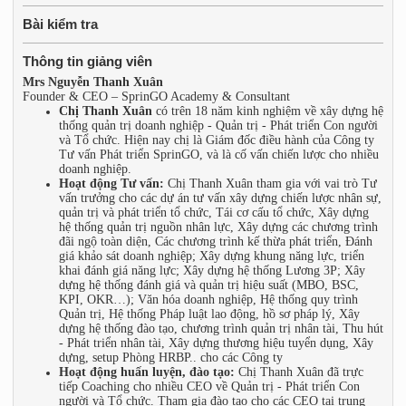
Bài kiểm tra
Thông tin giảng viên
Mrs Nguyễn Thanh Xuân
Founder & CEO – SprinGO Academy & Consultant
Chị Thanh Xuân
có trên 18 năm kinh nghiệm về xây dựng hệ
thống quản trị doanh nghiệp - Quản trị - Phát triển Con người
và Tổ chức. Hiện nay chị là Giám đốc điều hành của Công ty
Tư vấn Phát triển SprinGO, và là cố vấn chiến lược cho nhiều
doanh nghiệp.
Hoạt động Tư vấn:
Chị Thanh Xuân tham gia với vai trò Tư
vấn trưởng cho các dự án tư vấn xây dựng chiến lược nhân sự,
quản trị và phát triển tổ chức, Tái cơ cấu tổ chức, Xây dựng
hệ thống quản trị nguồn nhân lực, Xây dựng các chương trình
đãi ngộ toàn diện, Các chương trình kế thừa phát triển, Đánh
giá khảo sát doanh nghiệp; Xây dựng khung năng lực, triển
khai đánh giá năng lực; Xây dựng hệ thống Lương 3P; Xây
dựng hệ thống đánh giá và quản trị hiệu suất (MBO, BSC,
KPI, OKR…); Văn hóa doanh nghiệp, Hệ thống quy trình
Quản trị, Hệ thống Pháp luật lao động, hồ sơ pháp lý, Xây
dựng hệ thống đào tạo, chương trình quản trị nhân tài, Thu hút
- Phát triển nhân tài, Xây dựng thương hiệu tuyển dụng, Xây
dựng, setup Phòng HRBP.. cho các Công ty
Hoạt động huấn luyện, đào tạo:
Chị Thanh Xuân đã trực
tiếp Coaching cho nhiều CEO về Quản trị - Phát triển Con
người và Tổ chức. Tham gia đào tạo cho các CEO tại trung