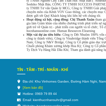
ty TNHH Nghiên Cứu Tâm Thần Học Nhật Bản (“Nisseiken I
Seshiko Nhật Bản; CÔNG TY TNHH SUCCESS PARTNER; Đố
ty TNHH Tư vấn Quản lý MCG; Công ty TNHH Giải pháp q
chuyên môn của Kênh VOV Giao thông, các chuyên mục Chuy
được gửi tới Quý Khách hàng khi liên hệ với chúng tôi.
Hoạt động xã hội, cộng đồng:
Chị Thanh Xuân
tham gia
gia làm Giám khảo của nhiều chương trình phát triển sự n
giới trẻ về Quản trị - phát triển con người và tổ chức; T
hocnhansuonline.com: Human Resources Elearning
Một vài dự án tiêu biểu:
Công ty Dệt Nhuộm 100% vốn của
công ty thành viên), Công ty Vinabridge thành viên Tổn
Nam; Công ty N&V Bridge, Công ty Cổ phần giáo dục trự
Chuỗi phòng Khám xương khớp Hoa Kỳ; Công ty Cổ phần 
Ty Dịch Vụ Hàng Hải Dầu Khí; Tham gia đánh giá năng lực 
TÍN - TÂM - TRÍ - NHÂN - KHÍ
Địa chỉ: Khu Vinhomes Garden, Đường Hàm Nghi, Nam
[Xem bản đồ]
Hotline: 0969 79 89 44
Email: kienthucnhansuhr@gmail.com
Website: hocnhansuonline.com