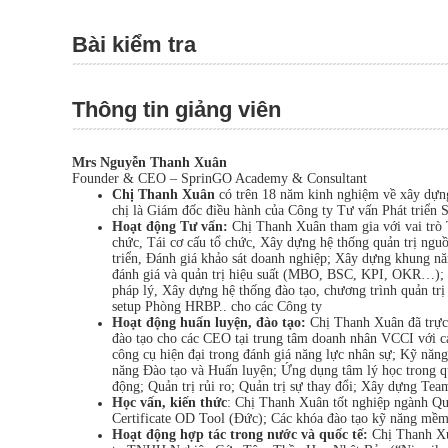
Bài kiểm tra
Thông tin giảng viên
Mrs Nguyễn Thanh Xuân
Founder & CEO – SprinGO Academy & Consultant
Chị Thanh Xuân
có trên 18 năm kinh nghiệm về xây dựng 
chị là Giám đốc điều hành của Công ty Tư vấn Phát triển 
Hoạt động Tư vấn:
Chị Thanh Xuân tham gia với vai trò T
chức, Tái cơ cấu tổ chức, Xây dựng hệ thống quản trị nguồ
triển, Đánh giá khảo sát doanh nghiệp; Xây dựng khung nă
đánh giá và quản trị hiệu suất (MBO, BSC, KPI, OKR…); V
pháp lý, Xây dựng hệ thống đào tạo, chương trình quản trị
setup Phòng HRBP.. cho các Công ty
Hoạt động huấn luyện, đào tạo:
Chị Thanh Xuân đã trực
đào tạo cho các CEO tại trung tâm doanh nhân VCCI với c
công cụ hiện đại trong đánh giá năng lực nhân sự; Kỹ năng
năng Đào tạo và Huấn luyện; Ứng dụng tâm lý học trong qu
động; Quản trị rủi ro; Quản trị sự thay đổi; Xây dựng Tea
Học vấn, kiến thức
: Chị Thanh Xuân tốt nghiệp ngành Qu
Certificate OD Tool (Đức); Các khóa đào tạo kỹ năng mềm
Hoạt động hợp tác trong nước và quốc tế:
Chị Thanh Xu