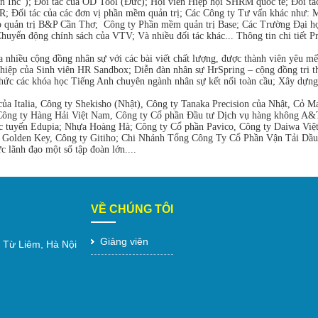
nc”); Đối tác của OD Tool (Đức); Hội viên Hiệp hội SHRM quốc tế; Đối tác
i tác của các đơn vị phần mềm quản trị; Các Công ty Tư vấn khác như:
uản trị B&P Cần Thơ; Công ty Phần mềm quản trị Base; Các Trường Đại họ
ển động chính sách của VTV; Và nhiều đối tác khác... Thông tin chi tiết Pro
 nhiều cộng đồng nhân sự với các bài viết chất lượng, được thành viên yêu 
ghiệp của Sinh viên HR Sandbox; Diễn đàn nhân sự HrSpring – cộng đồng tri t
ổ chức các khóa học Tiếng Anh chuyên ngành nhân sự kết nối toàn cầu; Xây dựn
 Italia, Công ty Shekisho (Nhật), Công ty Tanaka Precision của Nhật, Cỏ M
g Công ty Hàng Hải Việt Nam, Công ty Cổ phần Đầu tư Dịch vụ hàng không A&
c tuyến Edupia; Nhựa Hoàng Hà; Công ty Cổ phần Pavico, Công ty Daiwa Việ
Golden Key, Công ty Gitiho; Chi Nhánh Tổng Công Ty Cổ Phần Vận Tải Dầu
lãnh đạo một số tập đoàn lớn....
VỀ CHÚNG TÔI
Giảng viên
 Từ Liêm, Hà Nội