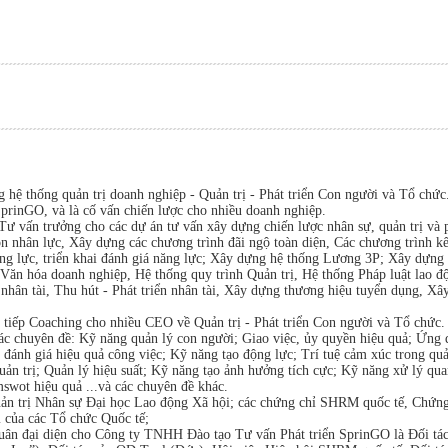
Cảm ơn bạn đã đăng ký khóa học!
Cảm ơn bạn đã đăng ký khóa học!
BẠN CẦN CHUYỂN KHOẢN ĐỂ XEM KHÓA HỌC
BẠN CẦN CHUYỂN KHOẢN ĐỂ XEM KHÓA HỌC
Xem hướng dẫn nộp tiền
Xem hướng dẫn nộp tiền
Xem các khóa học đã đăng ký
hệ thống quản trị doanh nghiệp - Quản trị - Phát triển Con người và Tổ chức
SprinGO, và là cố vấn chiến lược cho nhiều doanh nghiệp.
ư vấn trưởng cho các dự án tư vấn xây dựng chiến lược nhân sự, quản trị và p
n nhân lực, Xây dựng các chương trình đãi ngộ toàn diện, Các chương trình kế
ng lực, triển khai đánh giá năng lực; Xây dựng hệ thống Lương 3P; Xây dựng
ăn hóa doanh nghiệp, Hệ thống quy trình Quản trị, Hệ thống Pháp luật lao độ
 nhân tài, Thu hút - Phát triển nhân tài, Xây dựng thương hiệu tuyển dụng, Xâ
 tiếp Coaching cho nhiều CEO về Quản trị - Phát triển Con người và Tổ chức
ác chuyên đề: Kỹ năng quản lý con người; Giao việc, ủy quyền hiệu quả; Ứng 
 đánh giá hiệu quả công việc; Kỹ năng tạo động lực; Trí tuệ cảm xúc trong quả
ản trị; Quản lý hiệu suất; Kỹ năng tạo ảnh hưởng tích cực; Kỹ năng xử lý qua
mswot hiệu quả ...và các chuyên đề khác.
ản trị Nhân sự Đại học Lao động Xã hội; các chứng chỉ SHRM quốc tế, Chứng
 của các Tổ chức Quốc tế;
ân đại diện cho Công ty TNHH Đào tạo Tư vấn Phát triển SprinGO là Đối tá