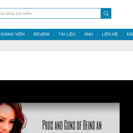
GIẢNG VIÊN
REVIEW
TÀI LIỆU
ẢNH
LIÊN HỆ
ĐĂ