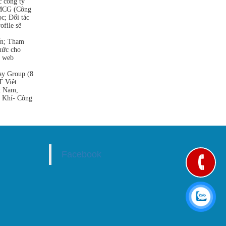
 công ty
 MCG (Công
c; Đối tác
file sẽ
mến; Tham
hức cho
g web
ay Group (8
T Việt
t Nam,
 Khí- Công
Facebook