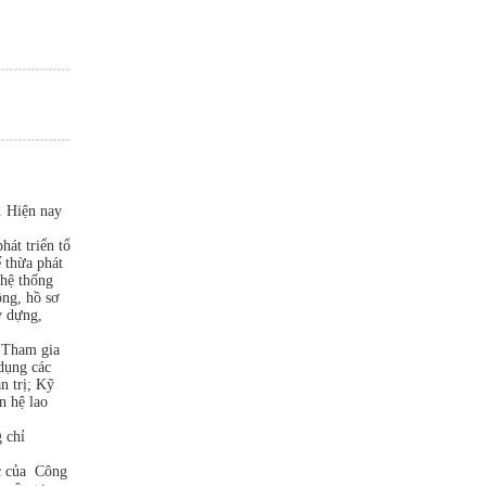
. Hiện nay
hát triển tổ
 thừa phát
 hệ thống
ng, hồ sơ
y dựng,
. Tham gia
dụng các
n trị; Kỹ
n hệ lao
 chỉ
c của Công